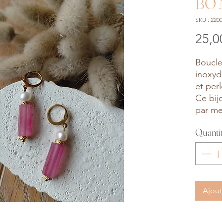
BO 
SKU : 220
25,0
Boucle
inoxyd
et per
Ce bij
par me
Quanti
Ajout