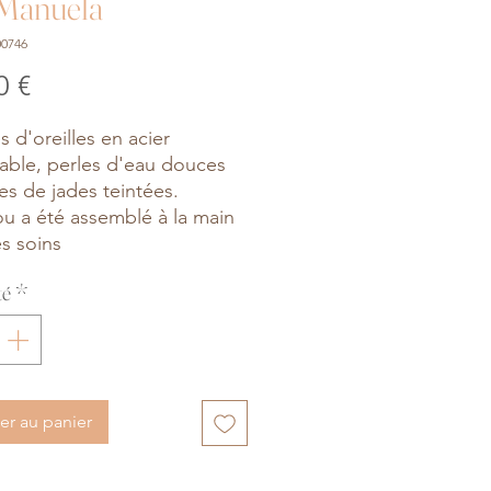
Manuela
00746
Prix
0 €
s d'oreilles en acier
able, perles d'eau douces
les de jades teintées.
ou a été assemblé à la main
s soins
té
*
er au panier